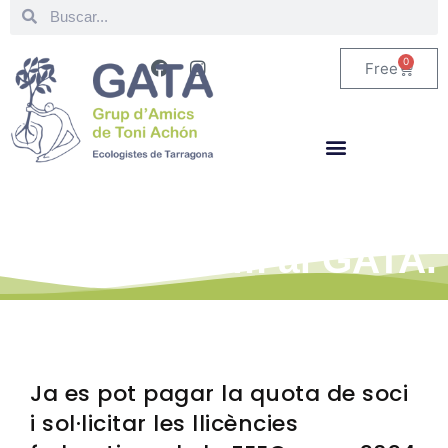
0
Free
Estigues al corrent de
tot el que fem al GATA.
Ja es pot pagar la quota de soci
i sol·licitar les llicències