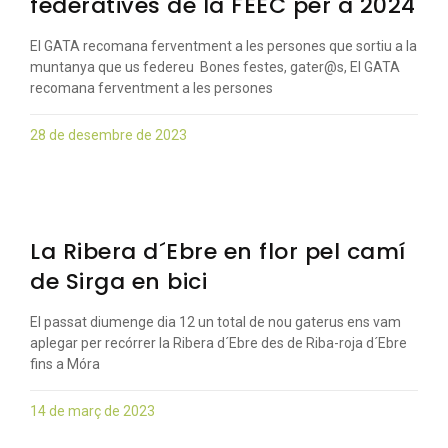
federatives de la FEEC per a 2024
El GATA recomana ferventment a les persones que sortiu a la
muntanya que us federeu Bones festes, gater@s, El GATA
recomana ferventment a les persones
28 de desembre de 2023
La Ribera d´Ebre en flor pel camí
de Sirga en bici
El passat diumenge dia 12 un total de nou gaterus ens vam
aplegar per recórrer la Ribera d´Ebre des de Riba-roja d´Ebre
fins a Móra
14 de març de 2023