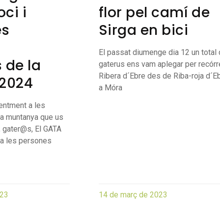
ci i
flor pel camí de
es
Sirga en bici
El passat diumenge dia 12 un total
 de la
gaterus ens vam aplegar per recórre
Ribera d´Ebre des de Riba-roja d´Eb
 2024
a Móra
entment a les
la muntanya que us
 gater@s, El GATA
a les persones
023
14 de març de 2023