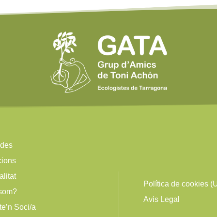
ides
cions
alitat
Política de cookies (
 som?
Avis Legal
te’n Soci/a