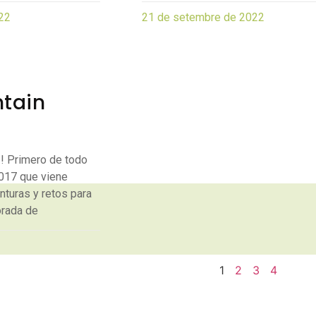
22
21 de setembre de 2022
tain
! Primero de todo
2017 que viene
turas y retos para
orada de
1
2
3
4