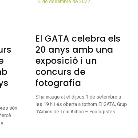
12 de desembre de 2022
El GATA celebra els
urs
20 anys amb una
e
exposició i un
mb
concurs de
ys
fotografia
S’ha inaugurat el dijous 1 de setembre a
les 19 h i és oberta a tothom El GATA, Grup
ores són
d’Amics de Toni Achón – Ecologistes
 Mercè
ni