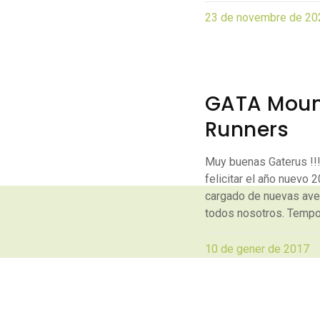
23 de novembre de 20
GATA Moun
Runners
Muy buenas Gaterus !!!
felicitar el año nuevo 
cargado de nuevas aven
todos nosotros. Temp
10 de gener de 2017