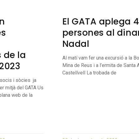
n
El GATA aplega 
es
persones al dina
Nadal
 de la
Al matí vam fer una excursió a la Bo
 2023
Mina de Reus i a l’ermita de Santa 
Castellvell La trobada de
ocis i sòcies ja
er mitjà del GATA Us
 plana web de la