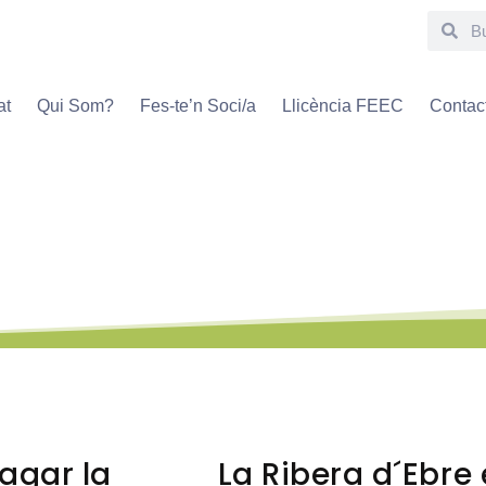
at
Qui Som?
Fes-te’n Soci/a
Llicència FEEC
Contac
l corrent de tot el que f
pagar la
La Ribera d´Ebre