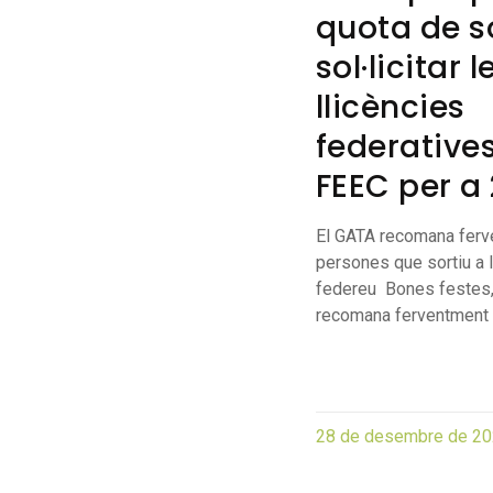
quota de so
sol·licitar l
llicències
federatives
FEEC per a
El GATA recomana ferv
persones que sortiu a 
federeu Bones festes,
recomana ferventment 
28 de desembre de 2