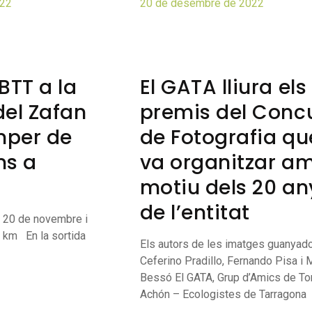
022
20 de desembre de 2022
BTT a la
El GATA lliura els
del Zafan
premis del Conc
mper de
de Fotografia qu
ns a
va organitzar a
motiu dels 20 an
de l’entitat
i 20 de novembre i
6 km En la sortida
Els autors de les imatges guanyad
Ceferino Pradillo, Fernando Pisa i
Bessó El GATA, Grup d’Amics de To
Achón – Ecologistes de Tarragona