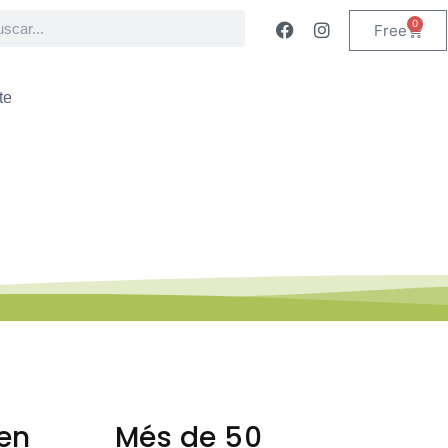
0
Free
te
em al GATA.
 en
Més de 50