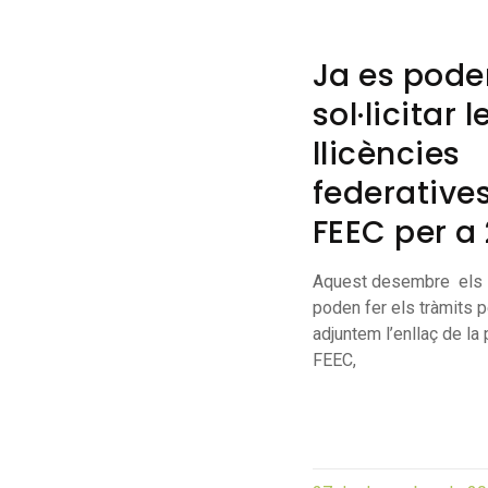
Ja es pode
sol·licitar l
llicències
federatives
FEEC per a
Aquest desembre els s
poden fer els tràmits p
adjuntem l’enllaç de la
FEEC,