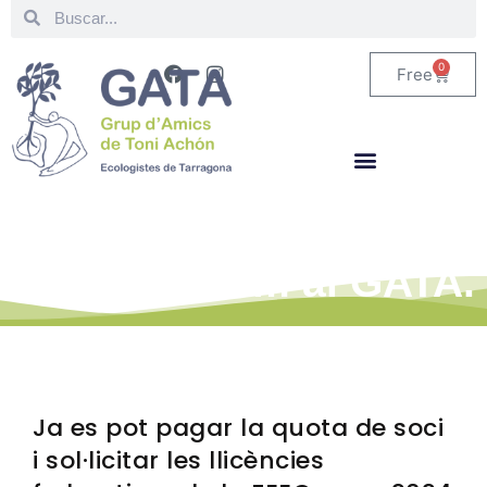
0
Free
Estigues al corrent de
tot el que fem al GATA.
Ja es pot pagar la quota de soci
i sol·licitar les llicències