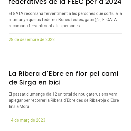
federatives de la FEEC per a 2024
El GATA recomana ferventment a les persones que sortiu a la
muntanya que us federeu Bones festes, gater@s, El GATA
recomana ferventment a les persones
28 de desembre de 2023
La Ribera d´Ebre en flor pel camí
de Sirga en bici
El passat diumenge dia 12 un total de nou gaterus ens vam
aplegar per recórrer la Ribera d´Ebre des de Riba-roja d´Ebre
fins a Móra
14 de març de 2023