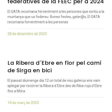
federatives de la FEEC per a 2024
El GATA recomana ferventment a les persones que sortiu a la
muntanya que us federeu Bones festes, gater@s, El GATA
recomana ferventment a les persones
28 de desembre de 2023
La Ribera d´Ebre en flor pel camí
de Sirga en bici
El passat diumenge dia 12 un total de nou gaterus ens vam
aplegar per recórrer la Ribera d´Ebre des de Riba-roja d´Ebre
fins a Móra
14 de març de 2023