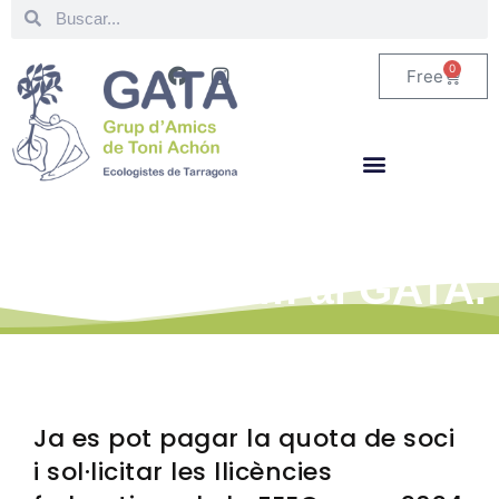
0
Free
Estigues al corrent de
tot el que fem al GATA.
Ja es pot pagar la quota de soci
i sol·licitar les llicències