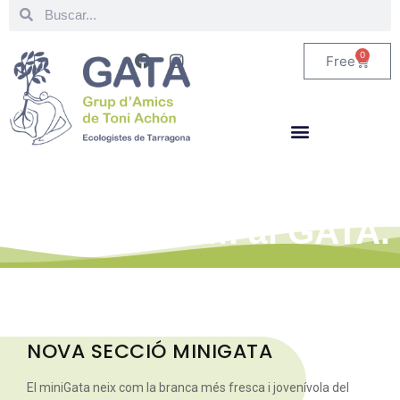
0
Free
Estigues al corrent de
tot el que fem al GATA.
NOVA SECCIÓ MINIGATA
El miniGata neix com la branca més fresca i jovenívola del