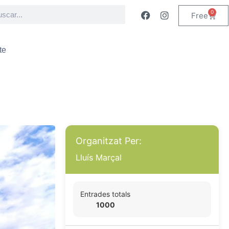
0
Free
te
Organitzat Per:
Lluís Marçal
Entrades totals
1000