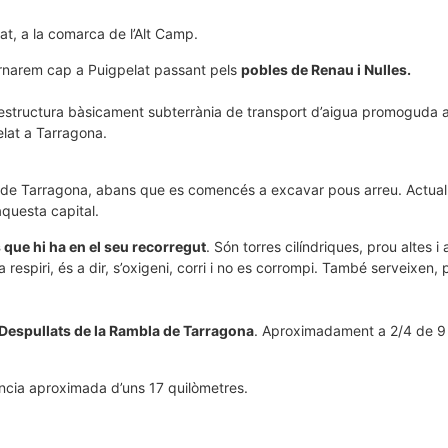
t, a la comarca de l’Alt Camp.
tornarem cap a Puigpelat passant pels
pobles de Renau i Nulles.
aestructura bàsicament subterrània de transport d’aigua promoguda a 
elat a Tarragona.
igua de Tarragona, abans que es comencés a excavar pous arreu. Actu
questa capital.
s que hi ha en el seu recorregut
. Són torres cilíndriques, prou altes 
respiri, és a dir, s’oxigeni, corri i no es corrompi. També serveixen, p
 Despullats de la Rambla de Tarragona
. Aproximadament a 2/4 de 9 
ància aproximada d’uns 17 quilòmetres.