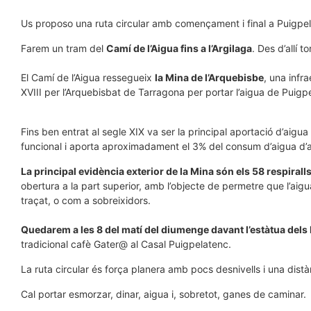
Us proposo una ruta circular amb començament i final a Puigpela
Farem un tram del
Camí de l’Aigua fins a l’Argilaga
. Des d’allí 
El Camí de l’Aigua ressegueix
la Mina de l’Arquebisbe
, una infr
XVIII per l’Arquebisbat de Tarragona per portar l’aigua de Puigp
Fins ben entrat al segle XIX va ser la principal aportació d’a
funcional i aporta aproximadament el 3% del consum d’aigua d’a
La principal evidència exterior de la Mina són els 58 respirall
obertura a la part superior, amb l’objecte de permetre que l’aigua 
traçat, o com a sobreixidors.
Quedarem a les 8 del matí del diumenge davant l’estàtua dels
tradicional cafè Gater@ al Casal Puigpelatenc.
La ruta circular és força planera amb pocs desnivells i una dist
Cal portar esmorzar, dinar, aigua i, sobretot, ganes de caminar.