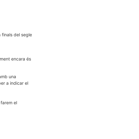
finals del segle
alment encara és
i amb una
er a indicar el
farem el