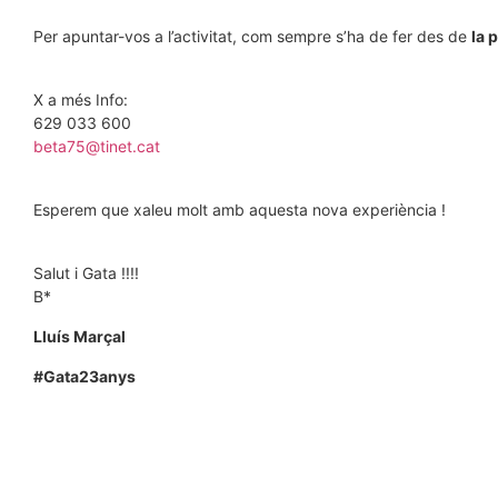
Per apuntar-vos a l’activitat, com sempre s’ha de fer des de
la 
X a més Info:
629 033 600
beta75@tinet.cat
Esperem que xaleu molt amb aquesta nova experiència !
Salut i Gata !!!!
B*
Lluís Marçal
#Gata23anys