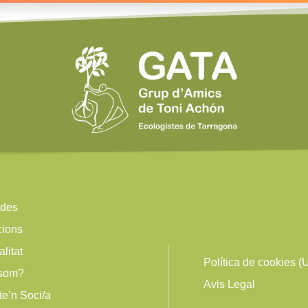
ides
cions
alitat
Política de cookies (
 som?
Avis Legal
te’n Soci/a