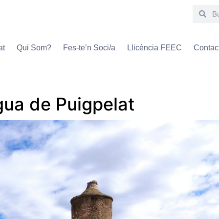
at
Qui Som?
Fes-te’n Soci/a
Llicència FEEC
Contac
igua de Puigpelat