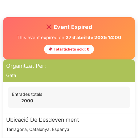
Event Expired
This event expired on
27 d'abril de 2025 14:00
Total tickets sold: 0
Organitzat Per:
Gata
Entrades totals
2000
Ubicació De L'esdeveniment
Tarragona, Catalunya, Espanya