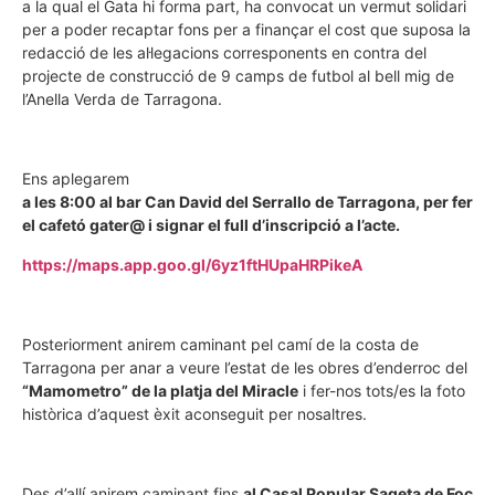
a la qual el Gata hi forma part, ha convocat un vermut solidari
per a poder recaptar fons per a finançar el cost que suposa la
redacció de les al·legacions corresponents en contra del
projecte de construcció de 9 camps de futbol al bell mig de
l’Anella Verda de Tarragona.
Ens aplegarem
a les 8:00 al bar Can David del Serrallo de Tarragona, per fer
el cafetó gater@ i signar el full d’inscripció a l’acte.
https://maps.app.goo.gl/6yz1ftHUpaHRPikeA
Posteriorment anirem caminant pel camí de la costa de
Tarragona per anar a veure l’estat de les obres d’enderroc del
“Mamometro” de la platja del Miracle
i fer-nos tots/es la foto
històrica d’aquest èxit aconseguit per nosaltres.
Des d’allí anirem caminant fins
al Casal Popular Sageta de Foc,