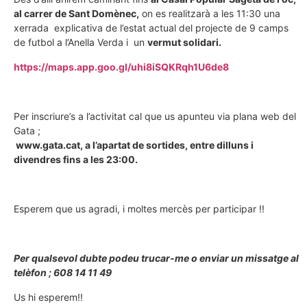
al carrer de Sant Domènec,
on es realitzarà a les 11:30 una
xerrada explicativa de l’estat actual del projecte de 9 camps
de futbol a l’Anella Verda i un
vermut solidari.
https://maps.app.goo.gl/uhi8iSQKRqh1U6de8
Per inscriure’s a l’activitat cal que us apunteu via plana web del
Gata ;
www.gata.cat, a l’apartat de sortides, entre dilluns i
divendres fins a les 23:00.
Esperem que us agradi, i moltes mercès per participar !!
Per qualsevol dubte podeu trucar-me o enviar un missatge al
telèfon ; 608 14 11 49
Us hi esperem!!