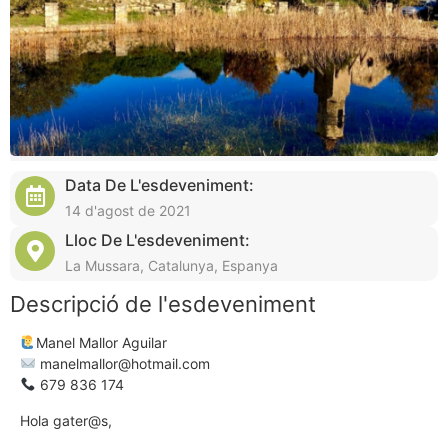
Data De L'esdeveniment:
14 d'agost de 2021
Lloc De L'esdeveniment:
La Mussara, Catalunya, Espanya
Descripció de l'esdeveniment
Manel Mallor Aguilar
manelmallor@hotmail.com
679 836 174
Hola gater@s,