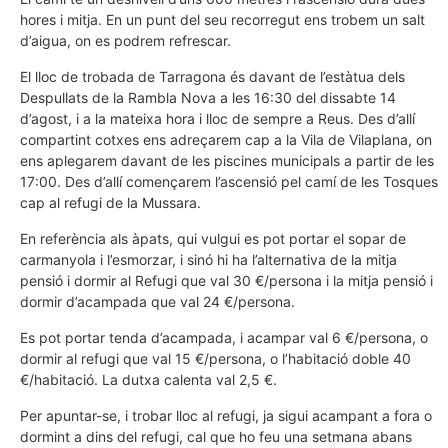
hores i mitja. En un punt del seu recorregut ens trobem un salt
d’aigua, on es podrem refrescar.
El lloc de trobada de Tarragona és davant de l’estàtua dels
Despullats de la Rambla Nova a les 16:30 del dissabte 14
d’agost, i a la mateixa hora i lloc de sempre a Reus. Des d’allí
compartint cotxes ens adreçarem cap a la Vila de Vilaplana, on
ens aplegarem davant de les piscines municipals a partir de les
17:00. Des d’allí començarem l’ascensió pel camí de les Tosques
cap al refugi de la Mussara.
En referència als àpats, qui vulgui es pot portar el sopar de
carmanyola i l’esmorzar, i sinó hi ha l’alternativa de la mitja
pensió i dormir al Refugi que val 30 €/persona i la mitja pensió i
dormir d’acampada que val 24 €/persona.
Es pot portar tenda d’acampada, i acampar val 6 €/persona, o
dormir al refugi que val 15 €/persona, o l’habitació doble 40
€/habitació. La dutxa calenta val 2,5 €.
Per apuntar-se, i trobar lloc al refugi, ja sigui acampant a fora o
dormint a dins del refugi, cal que ho feu una setmana abans