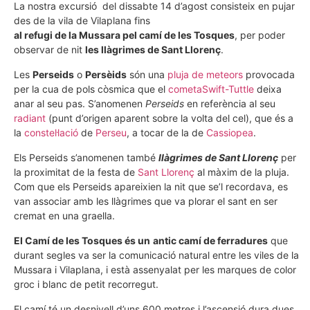
La nostra excursió del dissabte 14 d’agost consisteix en pujar
des de la vila de Vilaplana fins
al refugi de la Mussara pel camí de les Tosques
, per poder
observar de nit
les llàgrimes de Sant Llorenç
.
Les
Perseids
o
Persèids
són una
pluja de meteors
provocada
per la cua de pols còsmica que el
cometa
Swift-Tuttle
deixa
anar al seu pas. S’anomenen
Perseids
en referència al seu
radiant
(punt d’origen aparent sobre la volta del cel), que és a
la
constel·lació
de
Perseu
, a tocar de la de
Cassiopea
.
Els Perseids s’anomenen també
llàgrimes de Sant Llorenç
per
la proximitat de la festa de
Sant Llorenç
al màxim de la pluja.
Com que els Perseids apareixien la nit que se’l recordava, es
van associar amb les llàgrimes que va plorar el sant en ser
cremat en una graella.
El Camí de les Tosques és un
antic camí de ferradures
que
durant segles va ser la comunicació natural entre les viles de la
Mussara i Vilaplana, i està assenyalat per les marques de color
groc i blanc de petit recorregut.
El camí té un desnivell d’uns 600 metres i l’ascensió dura dues