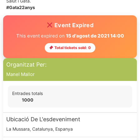
Salut i Gata.
#Gata22anys
Event Expired
This event expired on
15 d'agost de 2021 14:00
Total tickets sold: 0
Organitzat Per:
Manel Mallor
Entrades totals
1000
Ubicació De L'esdeveniment
La Mussara, Catalunya, Espanya