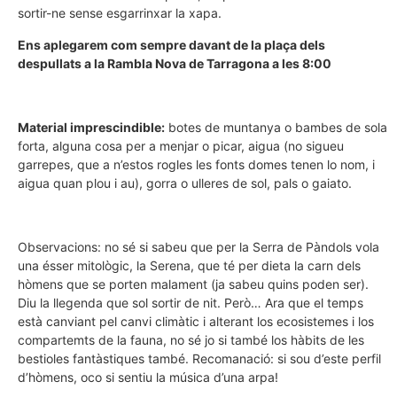
sortir-ne sense esgarrinxar la xapa.
Ens aplegarem com sempre davant de la plaça dels
despullats a la Rambla Nova de Tarragona a les 8:00
Material imprescindible:
botes de muntanya o bambes de sola
forta, alguna cosa per a menjar o picar, aigua (no sigueu
garrepes, que a n’estos rogles les fonts domes tenen lo nom, i
aigua quan plou i au), gorra o ulleres de sol, pals o gaiato.
Observacions: no sé si sabeu que per la Serra de Pàndols vola
una ésser mitològic, la Serena, que té per dieta la carn dels
hòmens que se porten malament (ja sabeu quins poden ser).
Diu la llegenda que sol sortir de nit. Però… Ara que el temps
està canviant pel canvi climàtic i alterant los ecosistemes i los
compartemts de la fauna, no sé jo si també los hàbits de les
bestioles fantàstiques també. Recomanació: si sou d’este perfil
d’hòmens, oco si sentiu la música d’una arpa!