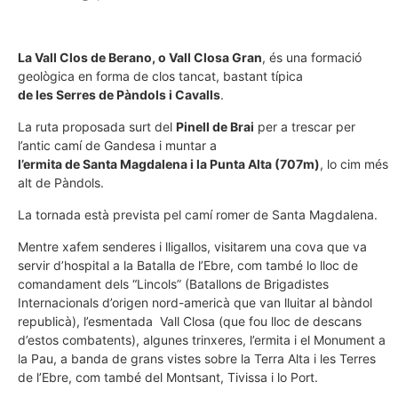
La Vall Clos de Berano, o Vall Closa Gran
, és una formació
geològica en forma de clos tancat, bastant típica
de les Serres de Pàndols i Cavalls
.
La ruta proposada surt del
Pinell de Brai
per a trescar per
l’antic camí de Gandesa i muntar a
l’ermita de Santa Magdalena i la Punta Alta (707m)
, lo cim més
alt de Pàndols.
La tornada està prevista pel camí romer de Santa Magdalena.
Mentre xafem senderes i lligallos, visitarem una cova que va
servir d’hospital a la Batalla de l’Ebre, com també lo lloc de
comandament dels “Lincols” (Batallons de Brigadistes
Internacionals d’origen nord-americà que van lluitar al bàndol
republicà), l’esmentada Vall Closa (que fou lloc de descans
d’estos combatents), algunes trinxeres, l’ermita i el Monument a
la Pau, a banda de grans vistes sobre la Terra Alta i les Terres
de l’Ebre, com també del Montsant, Tivissa i lo Port.