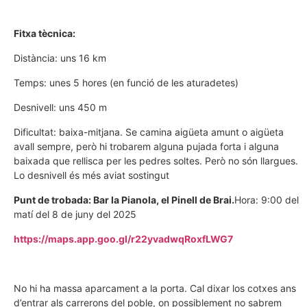
Fitxa tècnica:
Distància: uns 16 km
Temps: unes 5 hores (en funció de les aturadetes)
Desnivell: uns 450 m
Dificultat: baixa-mitjana. Se camina aigüeta amunt o aigüeta
avall sempre, però hi trobarem alguna pujada forta i alguna
baixada que rellisca per les pedres soltes. Però no són llargues.
Lo desnivell és més aviat sostingut
Punt de trobada: Bar la Pianola, el Pinell de Brai.
Hora: 9:00 del
matí del 8 de juny del 2025
https://maps.app.goo.gl/r22yvadwqRoxfLWG7
No hi ha massa aparcament a la porta. Cal dixar los cotxes ans
d’entrar als carrerons del poble, on possiblement no sabrem