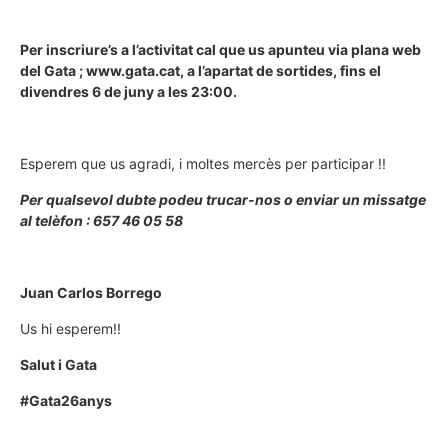
Per inscriure’s a l’activitat cal que us apunteu via plana web
del Gata ; www.gata.cat, a l’apartat de sortides, fins el
divendres 6 de juny a les 23:00.
Esperem que us agradi, i moltes mercès per participar !!
Per qualsevol dubte podeu trucar-nos o enviar un missatge
al telèfon : 657 46 05 58
Juan Carlos Borrego
Us hi esperem!!
Salut i Gata
#Gata26anys