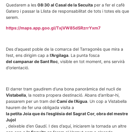
Quedarem a les
08:30 al Casal de la Secuita
per a fer el cafè
Gatero i passar la Llista de responsabilitat de tots i totes els que
serem.
https://maps.app.goo.gl/TxjVW85dSRzrrYxm7
Des d’aquest poble de la comarca del Tarragonès que mira a
l’est, ens dirigim cap a
l’Argilaga
. La punta fosca
del campanar de Sant Roc
, visible en tot moment, ens servirà
d’orientació.
El darrer tram gaudirem d’una bona panoràmica del nucli de
Vistabella
, la nostra propera destinació. Abans d’arribar-hi,
passarem per un tram del
Camí de l’Aigua
. Un cop a Vistabella
haurem de fer una obligada visita a
la petita Joia que és l’església del Sagrat Cor, obra del mestre
Jujol
, deixeble d’en Gaudí. I des d’aquí, iniciarem la tornada un altre