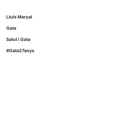
Lluís Marçal
Gata
Salut i Gata
#Gata27anys