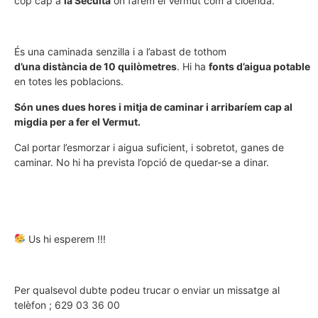
cop cap a
la Secuita
on farem el Vermut com a cloenda.
És una caminada senzilla i a l’abast de tothom
d’una distància de 10 quilòmetres
. Hi ha
fonts d’aigua potable
en totes les poblacions.
Són unes dues hores i mitja de caminar i arribaríem cap al
migdia per a fer el Vermut.
Cal portar l’esmorzar i aigua suficient, i sobretot, ganes de
caminar. No hi ha prevista l’opció de quedar-se a dinar.
Us hi esperem !!!
Per qualsevol dubte podeu trucar o enviar un missatge al
telèfon ; 629 03 36 00