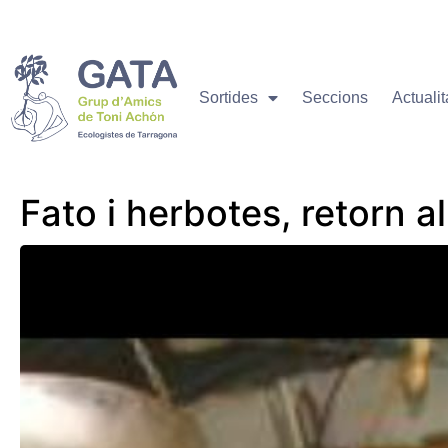
Sortides
Seccions
Actualit
Fato i herbotes, retorn a