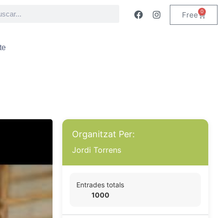
0
Free
te
Organitzat Per:
Jordi Torrens
Entrades totals
1000