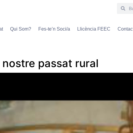
at
Qui Som?
Fes-te’n Soci/a
Llicència FEEC
Contac
l nostre passat rural