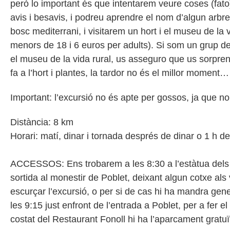
però lo important és que intentarem veure coses (fato
avis i besavis, i podreu aprendre el nom d’algun arbre
bosc mediterrani, i visitarem un hort i el museu de la 
menors de 18 i 6 euros per adults). Si som un grup d
el museu de la vida rural, us asseguro que us sorpren
fa a l’hort i plantes, la tardor no és el millor moment
Important: l’excursió no és apte per gossos, ja que n
Distància: 8 km
Horari: matí, dinar i tornada després de dinar o 1 h d
ACCESSOS: Ens trobarem a les 8:30 a l’estàtua dels 
sortida al monestir de Poblet, deixant algun cotxe als
escurçar l’excursió, o per si de cas hi ha mandra gen
les 9:15 just enfront de l’entrada a Poblet, per a fer el t
costat del Restaurant Fonoll hi ha l’aparcament gratuï