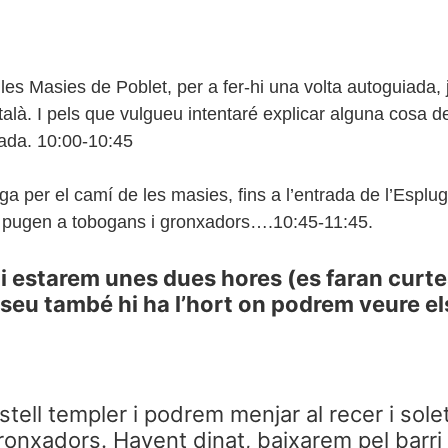
les Masies de Poblet, per a fer-hi una volta autoguiada, 
talà. I pels que vulgueu intentaré explicar alguna cosa 
ada. 10:00-10:45
uga per el camí de les masies, fins a l’entrada de l’Espl
ens pugen a tobogans i gronxadors….10:45-11:45.
i estarem unes dues hores (es faran curt
eu també hi ha l’hort on podrem veure els
tell templer i podrem menjar al recer i solet
gronxadors. Havent dinat, baixarem pel barri