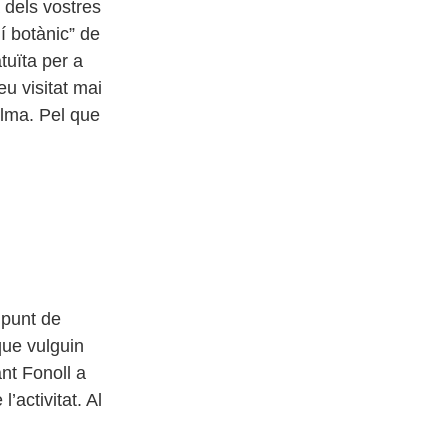
 dels vostres
í botànic” de
tuïta per a
u visitat mai
alma. Pel que
 punt de
que vulguin
nt Fonoll a
l’activitat. Al