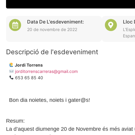
Data De L'esdeveniment:
Lloc
20 de novembre de 2022
L'Espl
Espan
Descripció de l'esdeveniment
Jordi Torrens
jorditorrenscarreras@gmail.com
653 65 85 40
Bon dia noietes, noiets i gater@s!
Resum:
La d’aquest diumenge 20 de Novembre és més aviat 