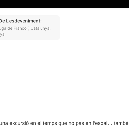
 De L'esdeveniment:
uga de Francolí, Catalunya,
ya
una excursió en el temps que no pas en l’espai… tamb