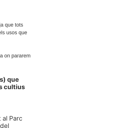
ja que tots
dels usos que
uga on pararem
es) que
 cultius
 al Parc
 del