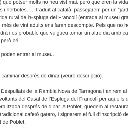
) que potser molts no heu vist mai, però que eren la vida
s i herbotes…. traduït al català, passejarem per un “jard
vida rural de l’Espluga del Francolí (entrada al museu gra
e més de vint adults ens faran descompte. Pels que no he
drà i es probable que vulgueu tornar un altre dia amb c
… però bé.
o poden entrar al museu.
e caminar després de dinar (veure descripció).
Despullats de la Rambla Nova de Tarragona i anirem al
 voltants del Casal de l’Espluga del Francolí per aquells 
eralitzada després de dinar. A Poblet, quedem al restaura
radicional cafetó gatero, i signarem el full d’inscripció de 
t de Poblet.