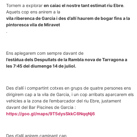
Tornem a explorar
en caiac el nostre tant estimat riu Ebre
.
Aquets cop ens anirem a la
vila riberenca de Garcia i des d’allí haurem de bogar fins a la
pintoresca vila de Miravet
.
Ens aplegarem com sempre davant de
l’estàtua dels Despullats de la Rambla nova de Tarragona a
les 7:45 del diumenge 14 de juliol.
Des d’allí i compartint cotxes en grups de quatre persones ens
dirigirem cap a la vila de Garcia, i un cop arribats aparcarem els
vehicles a la zona de l’embarcador del riu Ebre, justament
davant del Bar Piscines de Garcia :
https://goo.gl/maps/9T5dysSkkC6NqqNj6
Des d’allí anirem caminant cap