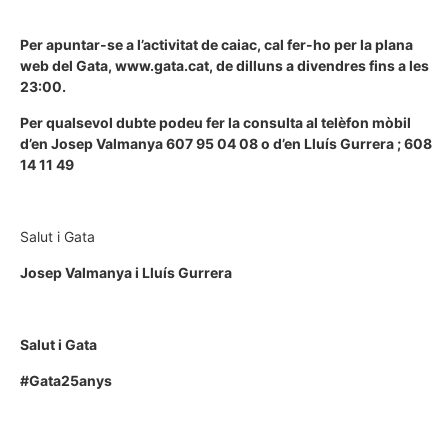
Per apuntar-se a l’activitat de caiac, cal fer-ho per la plana
web del Gata, www.gata.cat, de dilluns a divendres fins a les
23:00.
Per qualsevol dubte podeu fer la consulta al telèfon mòbil
d’en Josep Valmanya 607 95 04 08 o d’en Lluís Gurrera ; 608
14 11 49
Salut i Gata
Josep Valmanya i Lluís Gurrera
Salut i Gata
#Gata25anys