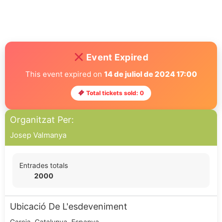
Event Expired
This event expired on
14 de juliol de 2024 17:00
Total tickets sold: 0
Organitzat Per:
Josep Valmanya
Entrades totals
2000
Ubicació De L'esdeveniment
Garcia, Catalunya, Espanya