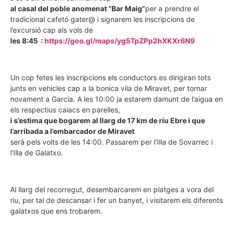
al casal del poble anomenat “Bar Maig”
per a prendre el
tradicional cafetó gater@ i signarem les inscripcions de
l’excursió cap als vols de
les 8:45 :
https://goo.gl/maps/yg5TpZPp2hXKXr6N9
Un cop fetes les inscripcions els conductors es dirigiran tots
junts en vehicles cap a la bonica vila de Miravet, per tornar
novament a Garcia. A les 10:00 ja estarem damunt de l’aigua en
els respectius caiacs en parelles,
i s’estima que bogarem al llarg de 17 km de riu Ebre i que
l’arribada a l’embarcador de Miravet
serà pels volts de les 14:00. Passarem per l’Illa de Sovarrec i
l’Illa de Galatxo.
Al llarg del recorregut, desembarcarem en platges a vora del
riu, per tal de descansar i fer un banyet, i visitarem els diferents
galatxos que ens trobarem.