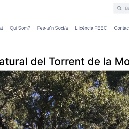
at
Qui Som?
Fes-te’n Soci/a
Llicència FEEC
Contac
atural del Torrent de la M