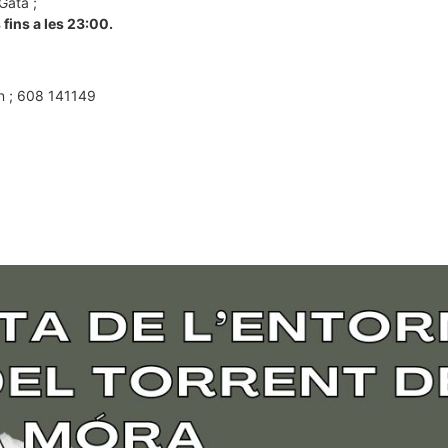
Gata ;
 fins a les 23:00.
on ; 608 141149