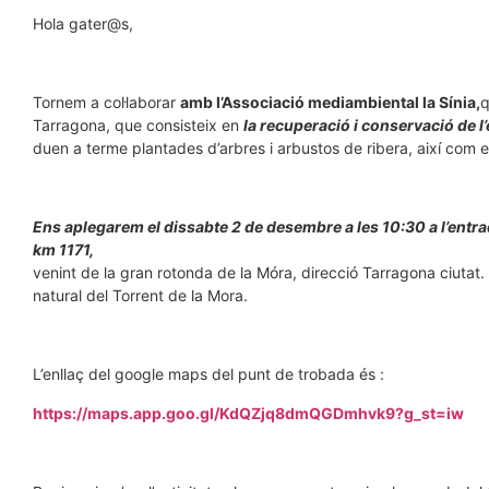
Hola gater@s,
Tornem a col·laborar
amb l’Associació mediambiental la Sínia,
q
Tarragona, que consisteix en
la recuperació i conservació de l
duen a terme plantades d’arbres i arbustos de ribera, així com 
Ens aplegarem el dissabte 2 de desembre a les 10:30 a l’entrad
km 1171,
venint de la gran rotonda de la Móra, direcció Tarragona ciutat. 
natural del Torrent de la Mora.
L’enllaç del google maps del punt de trobada és :
https://maps.app.goo.gl/KdQZjq8dmQGDmhvk9?g_st=iw