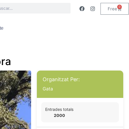
0
Free
te
ora
Organitzat Per:
Gata
Entrades totals
2000