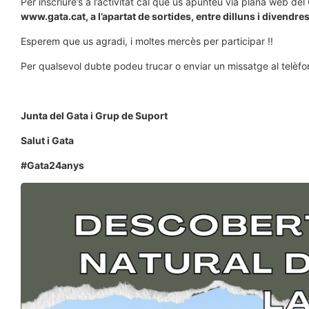
Per inscriure’s a l’activitat cal que us apunteu via plana web del 
www.gata.cat, a l’apartat de sortides, entre dilluns i divendres
Esperem que us agradi, i moltes mercès per participar !!
Per qualsevol dubte podeu trucar o enviar un missatge al telèf
Junta del Gata i Grup de Suport
Salut i Gata
#Gata24anys