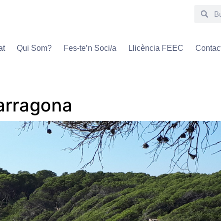
at
Qui Som?
Fes-te’n Soci/a
Llicència FEEC
Contac
Tarragona