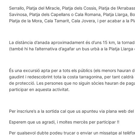
Serrallo, Platja del Miracle, Platja dels Cossis, Platja de l’Arrab
Savinosa, Platja dels Capellans o Cala Romana, Platja Llarga, B
Platja de la Mora, Cala Tamarit, Cala Jovera, i per acabar a la Pla
La distància d’anada aproximadament és d’uns 15 km, la tornada l
(també hi ha l’alternativa d’agafar un bus urbà a la Platja Llarga
És una excursió apta per a tots els públics (els menors hauran de
gaudint i redescobrint tota la costa tarragonina, per tant caldrà
de protecció. Les persones que no siguin sòcies hauran de paga
participar en aquesta activitat.
Per inscriure’s a la sortida cal que us apunteu via plana web del
Esperem que us agradi, i moltes mercès per participar !!
Per qualsevol dubte podeu trucar o enviar un missatge al telèf