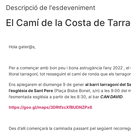
Descripció de l'esdeveniment
El Camí de la Costa de Tarr
Hola gater@s,
Per a començar amb bon peu i bona astrugància l’any 2022 , el Ga
litoral tarragoní, tot resseguint el camí de ronda que els tarr
Ens aplegarem el diumenge 9 de gener
al barri tarragoní del S
l’església de Sant Pere
(Plaça Bisbe Bonet, s/n) a les 9:00 del ma
l’esmentada església a partir de les 8:30, al bar
CAN DAVID
.
https://goo.gl/maps/3DRtfzcXfBUDNZPx6
Des d’allí començarà la caminada passant pel següent recorregut 