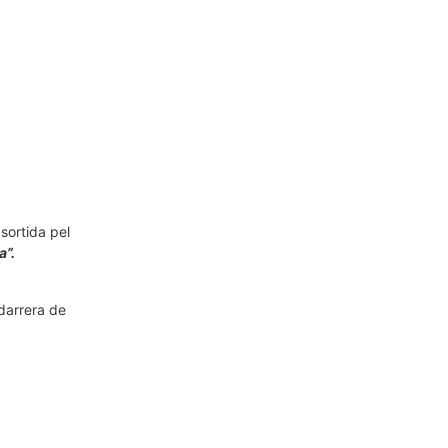
sortida pel
a”.
 darrera de