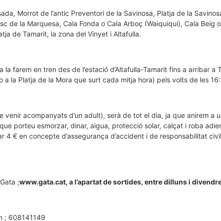
assada, Morrot de l’antic Preventori de la Savinosa, Platja de la Savinos
osc de la Marquesa, Cala Fonda o Cala Arboç (Waiquiqui), Cala Beig 
tja de Tamarit, la zona del Vinyet i Altafulla.
a farem en tren des de l’estació d’Altafulla-Tamarit fins a arribar a
 o a la Platja de la Mora que surt cada mitja hora) pels volts de les 1
 venir acompanyats d’un adult), serà de tot el dia, ja que anirem a un
 que porteu esmorzar, dinar, aigua, protecció solar, calçat i roba adie
r 4 € en concepte d’assegurança d’accident i de responsabilitat civi
 Gata ;
www.gata.cat, a l’apartat de sortides, entre dilluns i divendr
on ; 608141149