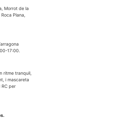
a, Morrot de la
o Roca Plana,
 Tarragona
6:00-17:00.
 ritme tranquil,
nt, i mascareta
l RC per
es.