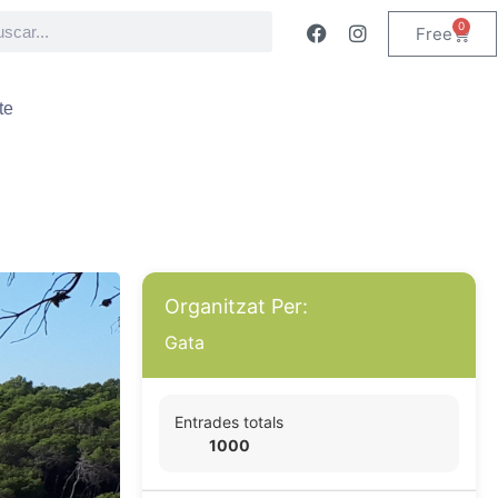
0
Free
te
Organitzat Per:
Gata
Entrades totals
1000