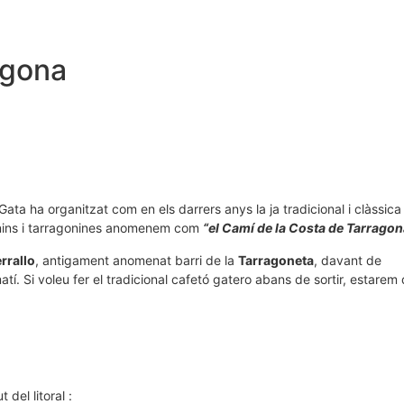
agona
ta ha organitzat com en els darrers anys la ja tradicional i clàssica 
agonins i tarragonines anomenem com
“el Camí de la Costa de Tarragon
errallo
, antigament anomenat barri de la
Tarragoneta
, davant de
tí. Si voleu fer el tradicional cafetó gatero abans de sortir, estarem
del litoral :