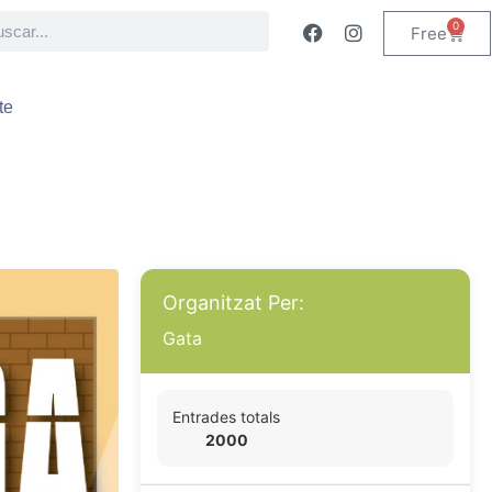
0
Free
te
Organitzat Per:
Gata
Entrades totals
2000