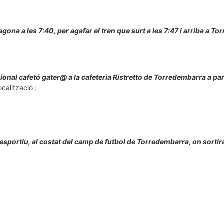
agona a les 7:40, per agafar el tren que surt a les 7:47 i arriba a T
cional cafetó gater@ a la cafeteria Ristretto de Torredembarra a par
calització :
esportiu, al costat del camp de futbol de Torredembarra, on sortir