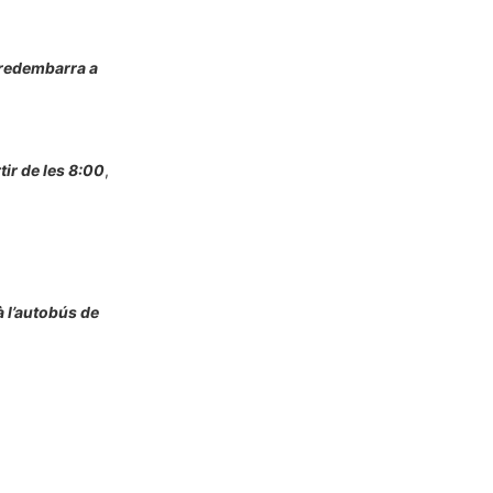
orredembarra a
tir de les 8:00
,
à l’autobús de