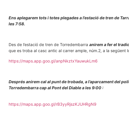
Ens aplegarem tots i totes plegades a l’estació de tren de Tarr
les 7:58.
Des de l’estació de tren de Torredembarra
anirem a fer el tradi
que es troba al casc antic al carrer ample, núm.2, a la següent lo
https://maps.app.goo.gl/anpNkztxYauwukLm6
Després anirem cal al punt de trobada, a l’aparcament del poli
Torredembarra cap al Pont del Diable a les 9:00 :
https://maps.app.goo.gl/rB3yyRjszKJUHRgN9