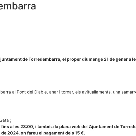
dembarra
’Ajuntament de Torredembarra, el proper diumenge 21 de gener a le
arra al Pont del Diable, anar i tornar, els avituallaments, una samarr
Gata ;
es fins a les 23:00, i també a la plana web de l’Ajuntament de Torre
r de 2024, on fareu el pagament dels 15 €.