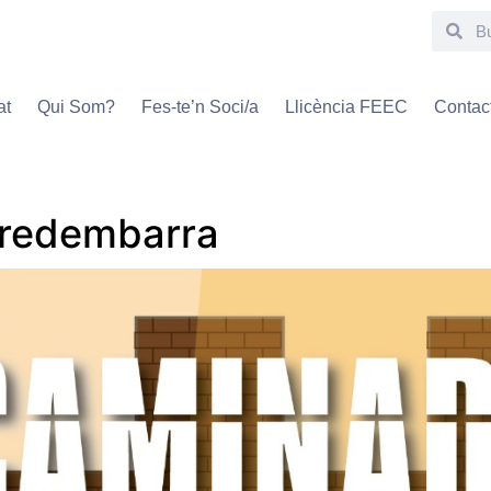
at
Qui Som?
Fes-te’n Soci/a
Llicència FEEC
Contac
orredembarra