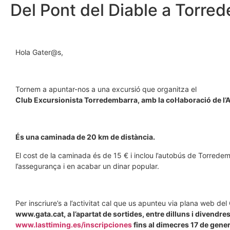
Del Pont del Diable a Torre
Hola Gater@s,
Tornem a apuntar-nos a una excursió que organitza el
Club Excursionista Torredembarra, amb la col·laboració de l
És una caminada de 20 km de distància.
El cost de la caminada és de 15 € i inclou l’autobús de Torredemb
l’assegurança i en acabar un dinar popular.
Per inscriure’s a l’activitat cal que us apunteu via plana web del 
www.gata.cat, a l’apartat de sortides, entre dilluns i divendr
www.lasttiming.es/inscripciones
fins al dimecres 17 de gene