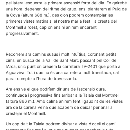
pel lateral esquerra la primera ascensió forta del dia. En gairebé
una hora, depenen del ritme del grup, ens plantarem al Puig de
la Cova (altura 688 m.), des d’on podrem contemplar les
primeres vistes matinals, el nostre mar a l’est i la cresta del
Montmell a l’oest, cap on ens hi anirem encarant
progressivament.
Recorrem ara camins suaus i molt intuïtius, coronant petits
cims, en busca de la Vall de Sant Marc passant pel Coll de
l’Arca, únic punt on creuem la carretera TV-2401 que porta a
Aiguaviva. Tot i que no és una carretera molt transitada, cal
parar compte a l’hora de travessar-la.
Ara ens ve el que podríem dir una de l’ascensió dura,
continuada i progressiva fins arribar a la Talaia del Montmell
(altura 866 m.). Amb calma anirem fent i gaudint de les vistes
ara de la carena veïna que acabem de deixar per anar a
crestejar el Montmell.
Un cop dalt la Talaia podrem divisar a vista d’ocell el camí
recorregut fins ara i el que ens quedar per acabar la ruta