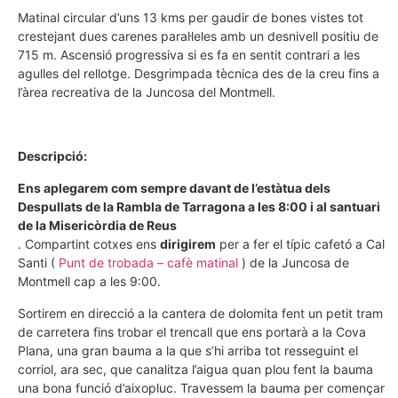
Matinal circular d’uns 13 kms per gaudir de bones vistes tot
crestejant dues carenes paral·leles amb un desnivell positiu de
715 m. Ascensió progressiva si es fa en sentit contrari a les
agulles del rellotge. Desgrimpada tècnica des de la creu fins a
l’àrea recreativa de la Juncosa del Montmell.
Descripció:
Ens aplegarem com sempre davant de l’estàtua dels
Despullats de la Rambla de Tarragona a les 8:00 i al santuari
de la Misericòrdia de Reus
. Compartint cotxes ens
dirigirem
per a fer el típic cafetó a Cal
Santi (
Punt de trobada – cafè matinal
) de la Juncosa de
Montmell cap a les 9:00.
Sortirem en direcció a la cantera de dolomita fent un petit tram
de carretera fins trobar el trencall que ens portarà a la Cova
Plana, una gran bauma a la que s’hi arriba tot resseguint el
corriol, ara sec, que canalitza l’aigua quan plou fent la bauma
una bona funció d’aixopluc. Travessem la bauma per començar