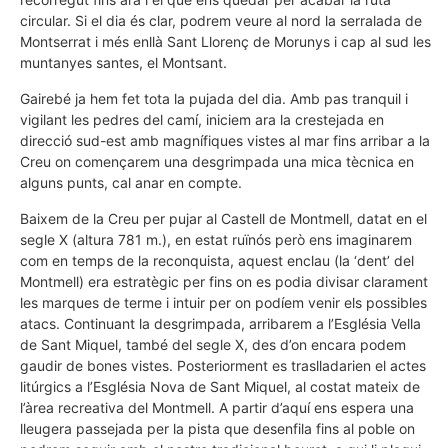
circular. Si el dia és clar, podrem veure al nord la serralada de
Montserrat i més enllà Sant Llorenç de Morunys i cap al sud les
muntanyes santes, el Montsant.
Gairebé ja hem fet tota la pujada del dia. Amb pas tranquil i
vigilant les pedres del camí, iniciem ara la crestejada en
direcció sud-est amb magnífiques vistes al mar fins arribar a la
Creu on començarem una desgrimpada una mica tècnica en
alguns punts, cal anar en compte.
Baixem de la Creu per pujar al Castell de Montmell, datat en el
segle X (altura 781 m.), en estat ruïnós però ens imaginarem
com en temps de la reconquista, aquest enclau (la ‘dent’ del
Montmell) era estratègic per fins on es podia divisar clarament
les marques de terme i intuir per on podíem venir els possibles
atacs. Continuant la desgrimpada, arribarem a l’Església Vella
de Sant Miquel, també del segle X, des d’on encara podem
gaudir de bones vistes. Posteriorment es traslladarien el actes
litúrgics a l’Església Nova de Sant Miquel, al costat mateix de
l’àrea recreativa del Montmell. A partir d’aquí ens espera una
lleugera passejada per la pista que desenfila fins al poble on