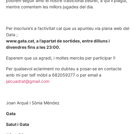
podrem seguir amb el nostre tradicional beuret, a qui li plagui,
mentre comentem les millors jugades del dia.
Per inscriure’s a l’activitat cal que us apunteu via plana web del
Gata ;
www.gata.cat, a l’apartat de sortides, entre dilluns i
divendres fins a les 23:00.
Esperem que us agradi, i moltes mercès per participar !!
Per qualsevol aclariment no dubteu a posar-se en contacte
amb mi per telf mòbil a 682059277 o per email a
jalcuadrat@gmail.com
Joan Arqué i Sònia Mèndez
Gata
Salut i Gata