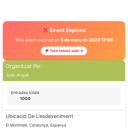
Event Expired
This event expired on
5 de març de 2023 17:00
Total tickets sold: 0
Organitzat Per:
Joan Arqué
Entrades totals
1000
Ubicació De L'esdeveniment
El Montmell, Catalunya, Espanya