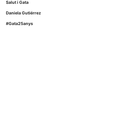
Salut i Gata
Daniela Gutiérrez
#Gata25anys