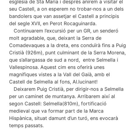
església de Sta Maria i després anirem a visitar el
seu Castell, a on esperem no trobar-nos a un dels
bandolers que van assetjar el Castell a principis
del segle XVII, en Perot Rocaguinarda.
Continuarem l’excursió per un GR, un senderó
molt agradable, que, deixant la Serra de
Comadevaques a la dreta, ens conduïrà fins a Puig
Cristià (926m), punt culminant de la Serra Morena,
que s’allargassa de sud a nord, entre Selmella i
Vallespinosa. Aquest cim ens oferirà unes
magnifiques vistes a la Vall del Gaià, amb el
Castell de Selmella al fons, Al.lucinant!
Deixarem Puig Cristià, per dirigir-nos a Selmella
per un caminet de muntanya. Arribarem així al
segon Castell: Selmella(810m), fortificació
medieval que va formar part de la Marca
Hispànica, situat damunt d’un turó, ens evocarà
temps passats.