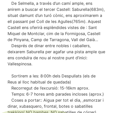
De Selmella, a través d’un camí ample, ens
anirem a buscar el tercer Castell: Saburella(683m),
situat damunt d’un turó cònic, ens aproximarem a
ell passant pel Coll de les Agulles(765m). Aquest
Castell ens oferirà esplèndides vistes de : Sant
Miquel de Montclar, cim de la Formigosa, Castell
de Pinyana, Camp de Tarragona, Vall del Gaià…
Després de dinar entre nobles i caballers,
deixarem Saburella per agafar una pista ample que
ens conduïra de nou al nostre punt d’inici:
Vallespinosa.
Sortirem a les: 8:00h dels Despullats (els de
Reus al lloc habitual de quedada)
Recorregut de l’excursió: 15-16km aprox.
Temps: 6-7 hores amb parades incloses (aprox.)
Coses a portar:: Aigua per tot el dia, ,esmorzar i
dinar, xubasquero, frontal, botes o sabatilles
trekking( NO bambes, NO sabatilles de córrer),