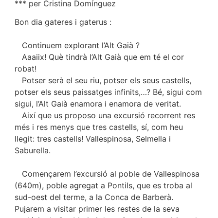
*** per Cristina Domínguez
Bon dia gateres i gaterus :
Continuem explorant l’Alt Gaià ?
Aaaiix! Què tindrà l’Alt Gaià que em té el cor
robat!
Potser serà el seu riu, potser els seus castells,
potser els seus paissatges infinits,…? Bé, sigui com
sigui, l’Alt Gaià enamora i enamora de veritat.
Així que us proposo una excursió recorrent res
més i res menys que tres castells, sí, com heu
llegit: tres castells! Vallespinosa, Selmella i
Saburella.
Començarem l’excursió al poble de Vallespinosa
(640m), poble agregat a Pontils, que es troba al
sud-oest del terme, a la Conca de Barberà.
Pujarem a visitar primer les restes de la seva